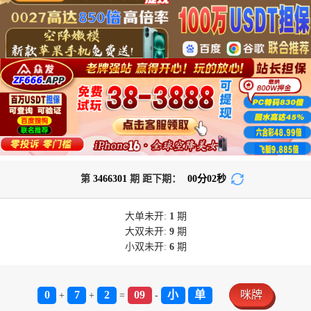
第
3466301
期 距下期：
00
分
01
秒
大单
未开:
1
期
大双
未开:
9
期
小双
未开:
6
期
0
7
2
09
小
单
咪牌
+
+
=
-