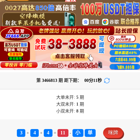
第
3466813
期 距下期：
00
分
10
秒
大单
未开:
5
期
大双
未开:
1
期
小双
未开:
8
期
3
4
4
11
小
单
咪牌
+
+
=
-