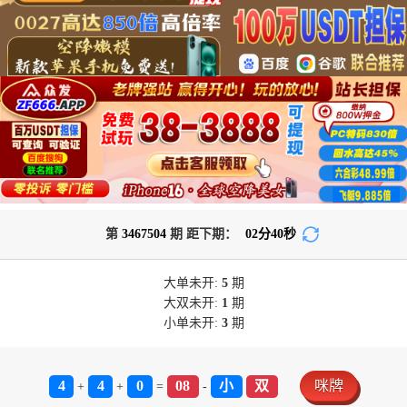
第
3467504
期 距下期：
02
分
40
秒
大单
未开:
5
期
大双
未开:
1
期
小单
未开:
3
期
4
4
0
08
小
双
咪牌
+
+
=
-