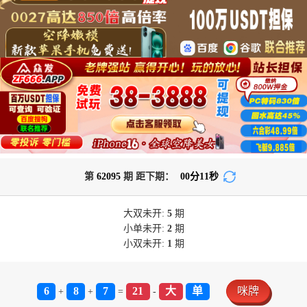
第
62095
期 距下期：
00
分
11
秒
大双
未开:
5
期
小单
未开:
2
期
小双
未开:
1
期
6
8
7
21
大
单
咪牌
+
+
=
-