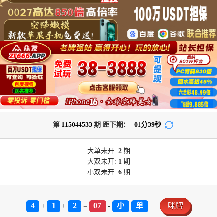
第
115044533
期 距下期：
01
分
39
秒
大单
未开:
2
期
大双
未开:
1
期
小双
未开:
6
期
4
1
2
07
小
单
咪牌
+
+
=
-